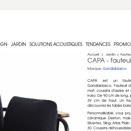
IGN
JARDIN
SOLUTIONS ACOUSTIQUES
TENDANCES
PROMO
Accueil
>
Jardin
>
Fauteui
CAPA - fauteuil
Marque:
Gandiablasco
CAPA est un faute
Gandiablasco. Fauteuil d
mat, coussins d'assise et 
iroko. De 90 cm de long,
39 cm de haut. Un faut
découvrez les tables bas
Personnalisable, vous pou
céramique Dekton, mais a
Silvertex, Sling, Atlas Pla
30. Coussins déhoussables