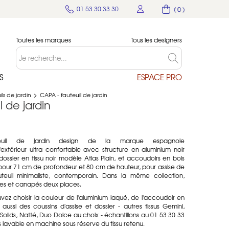
01 53 30 33 30
( 0 )
Toutes les marques
Tous les designers
S
ESPACE PRO
ls de jardin
>
CAPA - fauteuil de jardin
 de jardin
uil de jardin design de la marque espagnole
'extérieur ultra confortable avec structure en aluminium noir
dossier en tissu noir modèle Atlas Plain, et accoudoirs en bois
 pour 71 cm de profondeur et 80 cm de hauteur, pour assise de
euil minimaliste, contemporain. Dans la même collection,
ses et canapés deux places.
vez choisir la couleur de l'aluminium laqué, de l'accoudoir en
ussi des coussins d'assise et dossier - autres tissus Gemini,
in, Solids, Natté, Duo Dolce au choix - échantillons au 01 53 30 33
 lavable en machine sous réserve du tissu retenu.