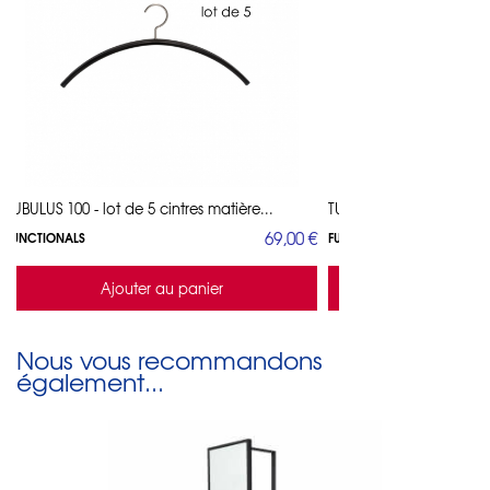
TUBULUS 100 - lot de 5 cintres matière...
TUBULUS 100 - lot de 5 c
69,00 €
FUNCTIONALS
FUNCTIONALS
Ajouter au panier
Ajouter a
Nous vous recommandons
également...