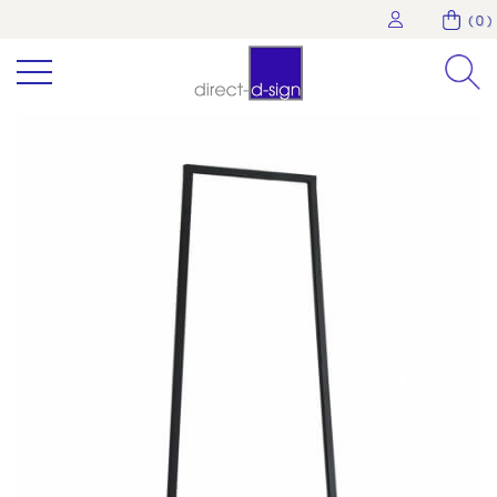
( 0 )