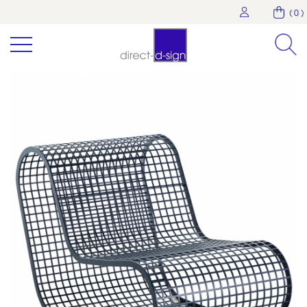
( 0 )