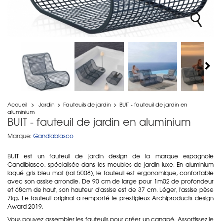
Accueil
>
Jardin
>
Fauteuils de jardin
>
BUIT - fauteuil de jardin en
aluminium
BUIT - fauteuil de jardin en aluminium
Marque:
Gandiablasco
BUIT est un fauteuil de jardin design de la marque espagnole
Gandiblasco, spécialisée dans les meubles de jardin luxe. En aluminium
laqué gris bleu mat (ral 5008), le fauteuil est ergonomique, confortable
avec son assise arrondie. De 90 cm de large pour 1m02 de profondeur
et 68cm de haut, son hauteur d'assise est de 37 cm. Léger, l'assise pèse
7kg. Le fauteuil original a remporté le prestigieux Archiproducts design
Award 2019.
Vous pouvez assembler les fauteuils pour créer un canapé. Assortissez le