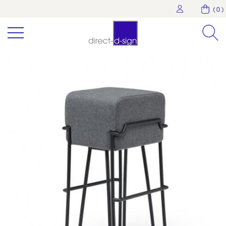
( 0 )