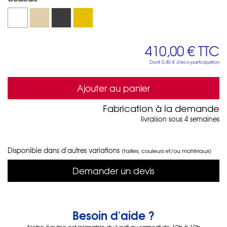
410,00 €
TTC
Dont
0,40 €
d'éco-participation
Ajouter au panier
Fabrication à la demande
livraison sous 4 semaines
Disponible dans d'autres variations
(tailles, couleurs et/ou matériaux)
Demander un devis
Besoin d'aide ?
Notre équipe est joignable du lundi au samedi de 10h à 19h