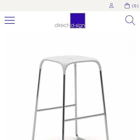
( 0 )