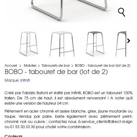
Accueil
>
Mobilier
>
Tabourets de bar
>
BOBO - tabouret de bar (lot de 2)
BOBO - tabouret de bar (lot de 2)
Marque:
infiniti
Créé par Fabrizio Batoni et édité par Infiniti, BOBO est un tabouret 100%
italien. De 75 cm de haut, il est absolument renversant ! A noter qu'il
existe une version de hauteur 64 cm
Piètement en acier chromé et assise blanche, grise, jaune moutarde ou
taupe. Vendus par paire. Existe également avec piètrement peint,
chromé noir ou cuivre : contactez nous à service_clients@direct-d-sign
ou 01 53 30 33 30 pour choisir votre combinaison.
Couleurs