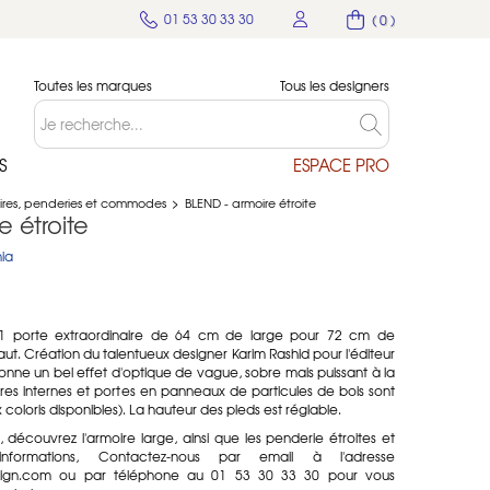
01 53 30 33 30
( 0 )
Toutes les marques
Tous les designers
S
ESPACE PRO
ires, penderies et commodes
>
BLEND - armoire étroite
e étroite
ia
1 porte extraordinaire de 64 cm de large pour 72 cm de
t. Création du talentueux designer Karim Rashid pour l'éditeur
onne un bel effet d'optique de vague, sobre mais puissant à la
gères internes et portes en panneaux de particules de bois sont
oloris disponibles). La hauteur des pieds est réglable.
découvrez l'armoire large, ainsi que les penderie étroites et
informations, Contactez-nous par email à l'adresse
-d-sign.com ou par téléphone au 01 53 30 33 30 pour vous