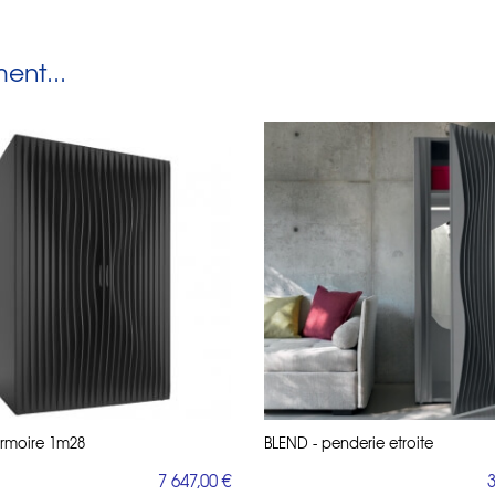
nt...
armoire 1m28
BLEND - penderie etroite
7 647,00 €
3