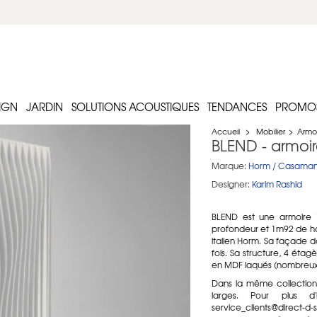
IGN
JARDIN
SOLUTIONS ACOUSTIQUES
TENDANCES
PROMO
Accueil
>
Mobilier
>
Armo
BLEND - armoir
Marque:
Horm / Casaman
Designer:
Karim Rashid
BLEND est une armoire 
profondeur et 1m92 de hau
italien Horm. Sa façade d
fois. Sa structure, 4 éta
en MDF laqués (nombreux c
Dans la même collection, 
larges. Pour plus d'
service_clients@direct