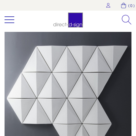
( 0 )