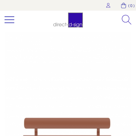
( 0 )