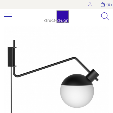
( 0 )