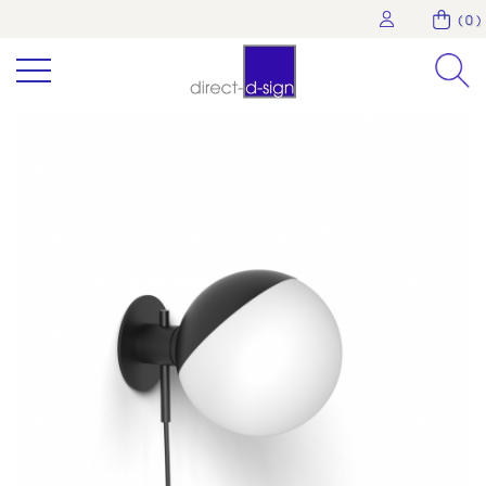
( 0 )