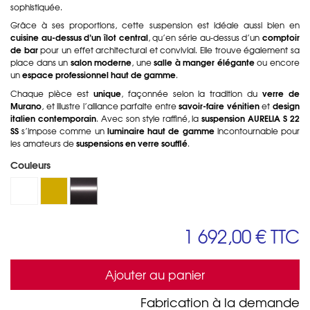
sophistiquée.
Grâce à ses proportions, cette suspension est idéale aussi bien en
cuisine au-dessus d’un îlot central
comptoir
, qu’en série au-dessus d’un
de bar
pour un effet architectural et convivial. Elle trouve également sa
salon moderne
salle à manger élégante
place dans un
, une
ou encore
espace professionnel haut de gamme
un
.
unique
verre de
Chaque pièce est
, façonnée selon la tradition du
Murano
savoir-faire vénitien
design
, et illustre l’alliance parfaite entre
et
italien contemporain
suspension AURELIA S 22
. Avec son style raffiné, la
SS
luminaire haut de gamme
s’impose comme un
incontournable pour
suspensions en verre soufflé
les amateurs de
.
Couleurs
1 692,00 €
TTC
Ajouter au panier
Fabrication à la demande