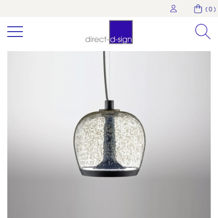
( 0 )