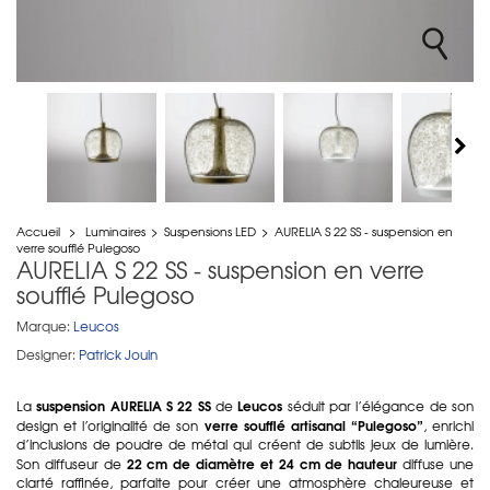
Accueil
>
Luminaires
>
Suspensions LED
>
AURELIA S 22 SS - suspension en
verre soufflé Pulegoso
AURELIA S 22 SS - suspension en verre
soufflé Pulegoso
Marque:
Leucos
Designer:
Patrick Jouin
suspension AURELIA S 22 SS
Leucos
La
de
séduit par l’élégance de son
verre soufflé artisanal “Pulegoso”
design et l’originalité de son
, enrichi
d’inclusions de poudre de métal qui créent de subtils jeux de lumière.
22 cm de diamètre et 24 cm de hauteur
Son diffuseur de
diffuse une
clarté raffinée, parfaite pour créer une atmosphère chaleureuse et