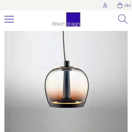
( 0 )