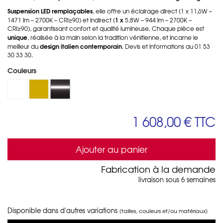
Suspension LED remplaçables
, elle offre un éclairage direct (1 x 11,6W –
1 x
1471 lm – 2700K – CRI≥90) et indirect (
5,8W – 944 lm – 2700K –
CRI≥90), garantissant confort et qualité lumineuse. Chaque pièce est
unique
, réalisée à la main selon la tradition vénitienne, et incarne le
design italien contemporain
meilleur du
. Devis et informations au 01 53
30 33 30.
Couleurs
1 608,00 €
TTC
Ajouter au panier
Fabrication à la demande
livraison sous 6 semaines
Disponible dans d'autres variations
(tailles, couleurs et/ou matériaux)