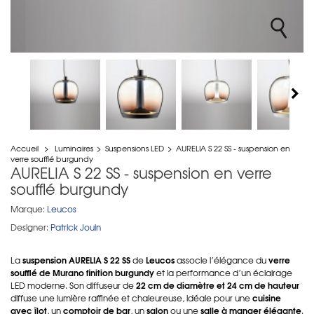
Accueil
>
Luminaires
>
Suspensions LED
>
AURELIA S 22 SS - suspension en
verre soufflé burgundy
AURELIA S 22 SS - suspension en verre
soufflé burgundy
Marque:
Leucos
Designer:
Patrick Jouin
suspension AURELIA S 22 SS
Leucos
verre
La
de
associe l’élégance du
soufflé de Murano finition burgundy
et la performance d’un éclairage
22 cm de diamètre et 24 cm de hauteur
LED moderne. Son diffuseur de
cuisine
diffuse une lumière raffinée et chaleureuse, idéale pour une
avec îlot
comptoir de bar
salon
salle à manger élégante
, un
, un
ou une
.