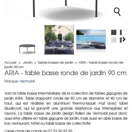
Accueil
>
Jardin
>
Tables basses de jardin
>
ARIA - table basse ronde de
jardin 90 cm
ARIA - table basse ronde de jardin 90 cm
Marque:
Vermobil
Voici la table basse intermédiaire de la collection de tables gigognes de
jardin ARIA. Table d'appoint ronde de 90 cm de diamètre et 40 cm de
haut, qui est réalisée en a
luminium thermo-laqué mat avec label
Qualicoat, qui lui garantit une grande résistance aux intempéries et
rayons. La table basse de jardin design italien de Vermobil peut donc
aussi être utilisée en table gigogne de jardin, mais aussi en able basse de
bar, restaurant, hôtel ou table basse de collectivité.
Large choix de coloris au 01 53 30 33 30.