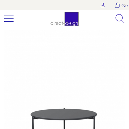
( 0 )