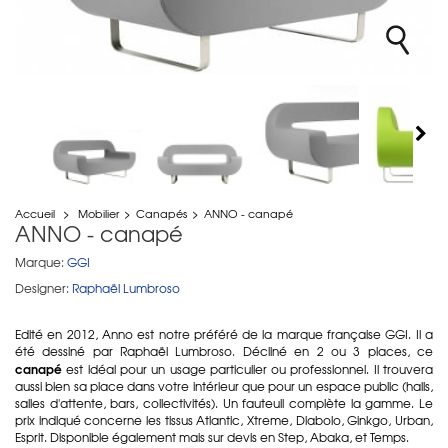
Accueil
>
Mobilier
>
Canapés
>
ANNO - canapé
ANNO - canapé
Marque:
GGI
Designer:
Raphaël Lumbroso
Edité en 2012, Anno est notre préféré de la marque française GGI. Il a
été dessiné par Raphaël Lumbroso. Décliné en 2 ou 3 places, ce
canapé
est idéal pour un usage particulier ou professionnel. Il trouvera
aussi bien sa place dans votre intérieur que pour un espace public (halls,
salles d'attente, bars, collectivités). Un fauteuil complète la gamme. Le
prix indiqué concerne les tissus Atlantic, Xtreme, Diabolo, Ginkgo, Urban,
Esprit. Disponible également mais sur devis en Step, Abaka, et Temps.