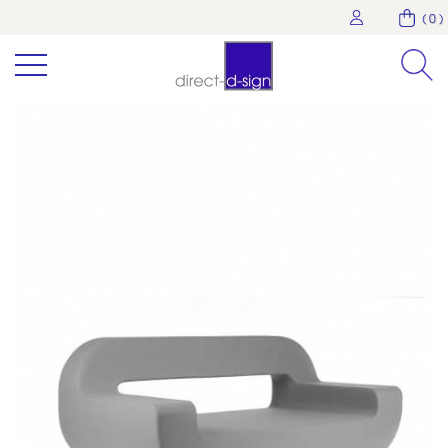
( 0 )