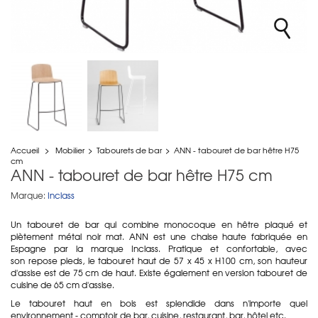
Accueil
>
Mobilier
>
Tabourets de bar
>
ANN - tabouret de bar hêtre H75
cm
ANN - tabouret de bar hêtre H75 cm
Marque:
Inclass
Un tabouret de bar qui combine monocoque en hêtre plaqué et
piètement métal noir mat. ANN est une chaise haute fabriquée en
Espagne par la marque Inclass. Pratique et confortable, avec
son repose pieds, le tabouret haut de 57 x 45 x H100 cm, son hauteur
d'assise est de 75 cm de haut. Existe également en version tabouret de
cuisine de 65 cm d'assise.
Le tabouret haut en bois est splendide dans n'importe quel
environnement - comptoir de bar, cuisine, restaurant, bar, hôtel etc.