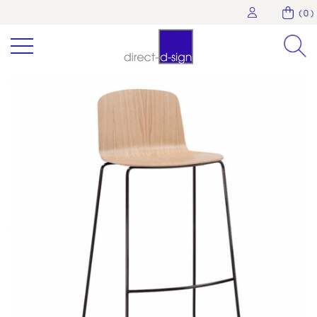
( 0 )