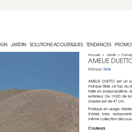
IGN
JARDIN
SOLUTIONS ACOUSTIQUES
TENDANCES
PROMO
Accueil
>
Jardin
>
Canapé
AMELIE DUETTO
Marque:
Slide
AMELIE DUETTO est un pe
marque Slide. Le top du de
Italie en polypropylène, l
extérieur. De 1m20 de l
d'assise est de 47 cm.
Pratique en usage résiden
(hôtels, bars, restaurant
même collection découvre
Couleurs