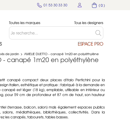
01 53 30 33 30
( 0 )
Toutes les marques
Tous les designers
S
ESPACE PRO
s de jardin
>
AMELIE DUETTO - canapé 1m20 en polyéthylène
 - canapé 1m20 en polyéthylène
tit canapé compact deux places d'Italo Pertichini pour la
sign italien, esthétique et pratique : fabriqué à la demande en
e canapé est léger (18 kg), empilable, utilisable en intérieur ou
ong, pour 59 cm de profondeur et 87 cm de haut, son hauteur
tiel (terrasse, balcon, salon) mais également espaces publics
s, salons, médiathèques, bibliothèques, collectivités. Dans la
z les canapés, tabourets, tables basses.