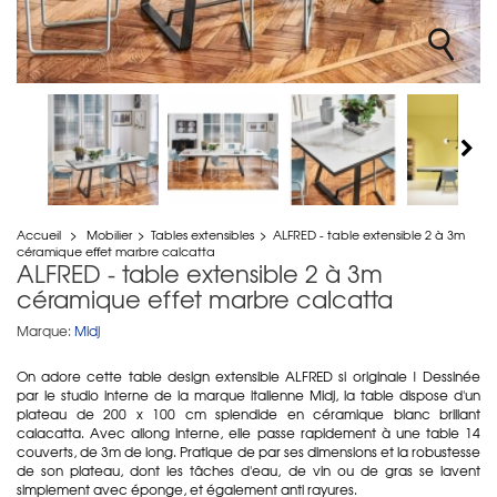
Accueil
>
Mobilier
>
Tables extensibles
>
ALFRED - table extensible 2 à 3m
céramique effet marbre calcatta
ALFRED - table extensible 2 à 3m
céramique effet marbre calcatta
Marque:
Midj
On adore cette table design extensible ALFRED si originale ! Dessinée
par le studio interne de la marque italienne Midj, la table dispose d'un
plateau de 200 x 100 cm splendide en céramique blanc brillant
calacatta. Avec allong interne, elle passe rapidement à une table 14
couverts, de 3m de long. Pratique de par ses dimensions et la robustesse
de son plateau, dont les tâches d'eau, de vin ou de gras se lavent
simplement avec éponge, et également anti rayures.