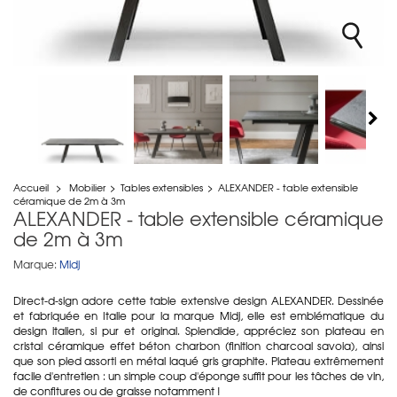
Accueil
>
Mobilier
>
Tables extensibles
>
ALEXANDER - table extensible
céramique de 2m à 3m
ALEXANDER - table extensible céramique
de 2m à 3m
Marque:
Midj
Direct-d-sign adore cette table extensive design ALEXANDER. Dessinée
et fabriquée en Italie pour la marque Midj, elle est emblématique du
design italien, si pur et original. Splendide, appréciez son plateau en
cristal céramique effet béton charbon (finition charcoal savoia), ainsi
que son pied assorti en métal laqué gris graphite. Plateau extrêmement
facile d'entretien : un simple coup d'éponge suffit pour les tâches de vin,
de confitures ou de graisse notamment !