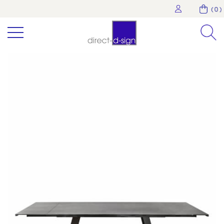
( 0 )