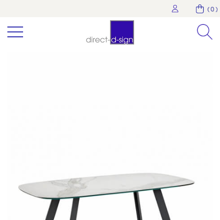
( 0 )