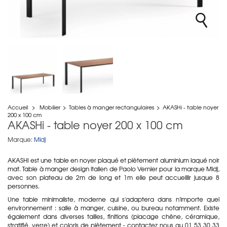
Accueil
>
Mobilier
>
Tables à manger rectangulaires
>
AKASHi - table noyer
200 x 100 cm
AKASHi - table noyer 200 x 100 cm
Marque:
Midj
AKASHI est une table en noyer plaqué et piètement aluminium laqué noir
mat. Table à manger design italien de Paolo Vernier pour la marque Midj,
avec son plateau de 2m de long et 1m elle peut accueillir jusque 8
personnes.
Une table minimaliste, moderne qui s'adaptera dans n'importe quel
environnement : salle à manger, cuisine, ou bureau notamment. Existe
également dans diverses tailles, finitions (placage chêne, céramique,
stratifié, verre) et coloris de piètement - contactez nous au 01 53 30 33