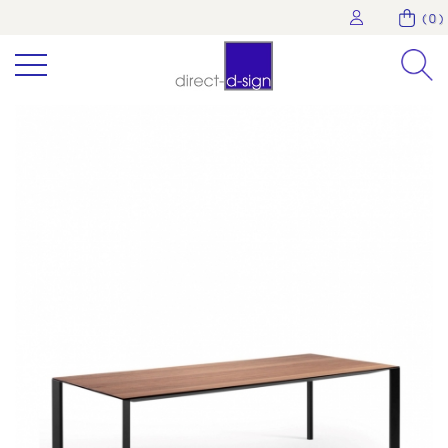
( 0 )