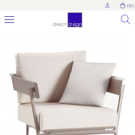
( 0 )