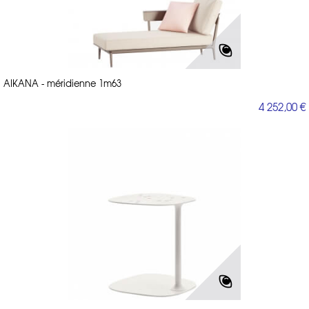
AIKANA - méridienne 1m63
4 252,00 €