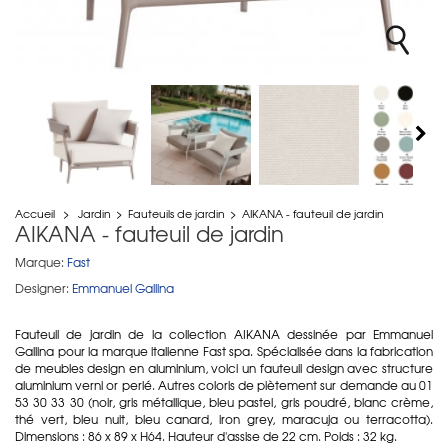
Accueil
>
Jardin
>
Fauteuils de jardin
>
AIKANA - fauteuil de jardin
AIKANA - fauteuil de jardin
Marque:
Fast
Designer:
Emmanuel Gallina
Fauteuil de jardin de la collection AIKANA dessinée par Emmanuel
Gallina pour la marque italienne Fast spa. Spécialisée dans la fabrication
de meubles design en aluminium, voici un fauteuil design avec structure
aluminium verni or perlé. Autres coloris de piètement sur demande au 01
53 30 33 30 (noir, gris métallique, bleu pastel, gris poudré, blanc crème,
thé vert, bleu nuit, bleu canard, iron grey, maracuja ou terracotta).
Dimensions : 86 x 89 x H64. Hauteur d'assise de 22 cm. Poids : 32 kg.