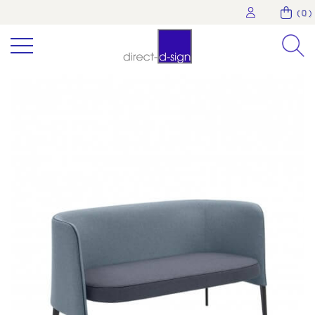
( 0 )