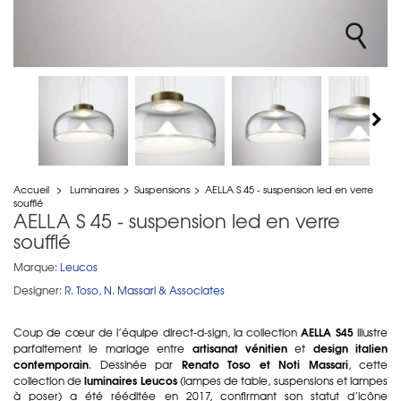
Accueil
>
Luminaires
>
Suspensions
>
AELLA S 45 - suspension led en verre
soufflé
AELLA S 45 - suspension led en verre
soufflé
Marque:
Leucos
Designer:
R. Toso, N. Massari & Associates
AELLA S45
Coup de cœur de l’équipe direct-d-sign, la collection
illustre
artisanat vénitien
design italien
parfaitement le mariage entre
et
contemporain
Renato Toso et Noti Massari
. Dessinée par
, cette
luminaires Leucos
collection de
(lampes de table, suspensions et lampes
à poser) a été rééditée en 2017, confirmant son statut d’icône