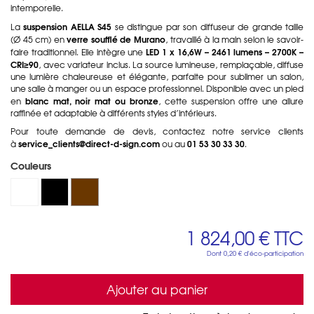
intemporelle.
suspension AELLA S45
La
se distingue par son diffuseur de grande taille
verre soufflé de Murano
(Ø 45 cm) en
, travaillé à la main selon le savoir-
LED 1 x 16,6W – 2461 lumens – 2700K –
faire traditionnel. Elle intègre une
CRI≥90
, avec variateur inclus. La source lumineuse, remplaçable, diffuse
une lumière chaleureuse et élégante, parfaite pour sublimer un salon,
une salle à manger ou un espace professionnel. Disponible avec un pied
blanc mat, noir mat ou bronze
en
, cette suspension offre une allure
raffinée et adaptable à différents styles d’intérieurs.
Pour toute demande de devis, contactez notre service clients
service_clients@direct-d-sign.com
01 53 30 33 30
à
ou au
.
Couleurs
1 824,00 €
TTC
Dont
0,20 €
d'éco-participation
Ajouter au panier