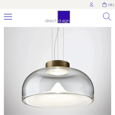
( 0 )