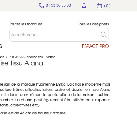
01 53 30 33 30
( 0 )
Toutes les marques
Tous les designers
S
ESPACE PRO
ses
>
7.1CHAIR - chaise tissu Alana
ise tissu Alana
e design de la marque lituanienne Emko. La chaise moderne mais
cture frêne, attaches laiton, assise et dossier en tissu Alana
 est idéale dans n'importe quelle pièce de la maison : cuisine,
 chambre. La chaise peut également être utilisée pour espaces
rants, collectivités etc).
haise est de 45 cm de hauteur d'assise.