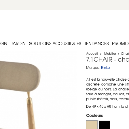
IGN
JARDIN
SOLUTIONS ACOUSTIQUES
TENDANCES
PROMO
Accueil
>
Mobilier
>
Chai
7.1CHAIR - cha
Marque:
Emko
7.1 est la nouvelle chais
discrète combine une stru
(beige ou noir). La chaise
salle à manger, couloir,
public (hôtels, bars, restau
De 49 x 45 x H81 cm, la c
Couleurs