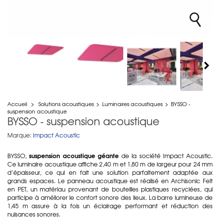
Accueil
>
Solutions acoustiques
>
Luminaires acoustiques
>
BYSSO -
suspension acoustique
BYSSO - suspension acoustique
Marque:
Impact Acoustic
suspension acoustique géante
BYSSO,
de la société Impact Acoustic.
Ce luminaire acoustique affiche 2,40 m et 1,80 m de largeur pour 24 mm
d’épaisseur, ce qui en fait une solution parfaitement adaptée aux
grands espaces. Le panneau acoustique est réalisé en Archisonic Felt
en PET, un matériau provenant de bouteilles plastiques recyclées, qui
participe à améliorer le confort sonore des lieux. La barre lumineuse de
1,45 m assure à la fois un éclairage performant et réduction des
nuisances sonores.