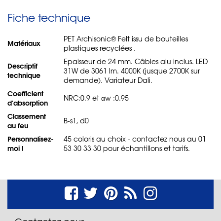
Fiche technique
PET Archisonic® Felt issu de bouteilles
Matériaux
plastiques recyclées .
Epaisseur de 24 mm. Câbles alu inclus. LED
Descriptif
31W de 3061 lm. 4000K (jusque 2700K sur
technique
demande). Variateur Dali.
Coefficient
NRC:0.9 et αw :0.95
d'absorption
Classement
B-s1, d0
au feu
Personnalisez-
45 coloris au choix - contactez nous au 01
moi !
53 30 33 30 pour échantillons et tarifs.