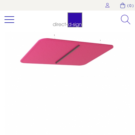
( 0 )