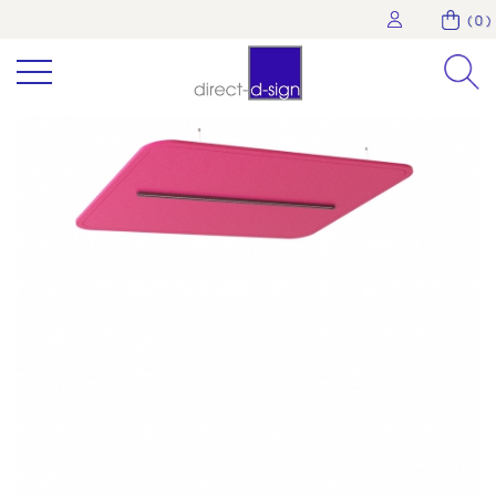
( 0 )