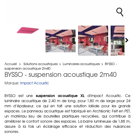
Accueil
>
Solutions acoustiques
>
Luminaires acoustiques
>
BYSSO -
suspension acoustique 2m40
BYSSO - suspension acoustique 2m40
Marque:
Impact Acoustic
suspension acoustique XL
BYSSO est une
d'
Impact Acoustic
. Ce
luminaire acoustique de 2,40 m de long, pour 1,80 m de large pour 24
mm d’épaisseur, ce qui en fait une solution idéale pour les grands
espaces. Le panneau acoustique est fabriqué en
Archisonic Felt
en PET,
un matériau issu de bouteilles plastiques recyclées, qui contribue à
améliorer le confort sonore des espaces. La barre lumineuse de 1,88 m,
assure à la fois un éclairage efficace et réduction des nuisances
sonores.