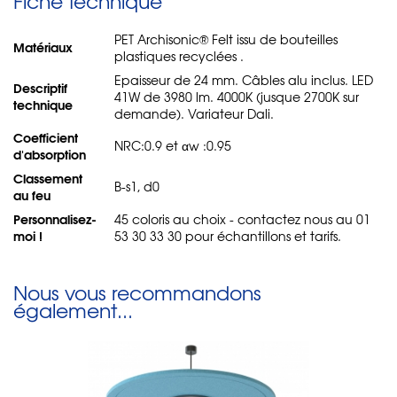
Fiche technique
PET Archisonic® Felt issu de bouteilles
Matériaux
plastiques recyclées .
Epaisseur de 24 mm. Câbles alu inclus. LED
Descriptif
41W de 3980 lm. 4000K (jusque 2700K sur
technique
demande). Variateur Dali.
Coefficient
NRC:0.9 et αw :0.95
d'absorption
Classement
B-s1, d0
au feu
Personnalisez-
45 coloris au choix - contactez nous au 01
moi !
53 30 33 30 pour échantillons et tarifs.
Nous vous recommandons
également...