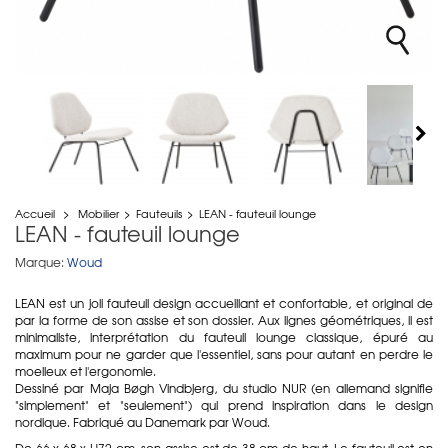
Accueil
>
Mobilier
>
Fauteuils
>
LEAN - fauteuil lounge
LEAN - fauteuil lounge
Marque:
Woud
LEAN est un joli fauteuil design accueillant et confortable, et original de
par la forme de son assise et son dossier. Aux lignes géométriques, il est
minimaliste, interprétation du fauteuil lounge classique, épuré au
maximum pour ne garder que l'essentiel, sans pour autant en perdre le
moelleux et l'ergonomie.
Dessiné par Maja Bøgh Vindbjerg, du studio NUR (en allemand signifie
"simplement" et "seulement") qui prend inspiration dans le design
nordique. Fabriqué au Danemark par Woud.
De 66 x 68 x H72 cm, son assise est de 38 cm de haut. Le fauteuil est en