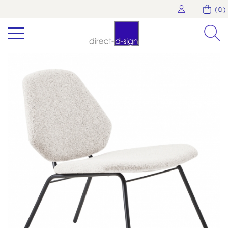
( 0 )