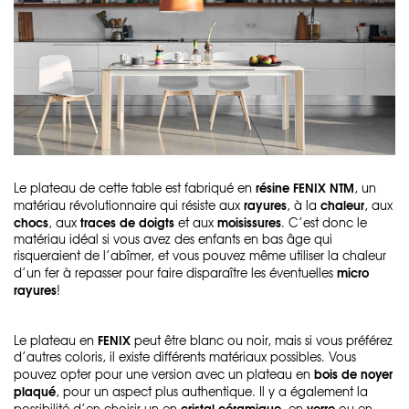
résine FENIX NTM
Le plateau de cette table est fabriqué en
, un
rayures
chaleur
matériau révolutionnaire qui résiste aux
, à la
, aux
chocs
traces de doigts
moisissures
, aux
et aux
. C’est donc le
matériau idéal si vous avez des enfants en bas âge qui
risqueraient de l’abîmer, et vous pouvez même utiliser la chaleur
micro
d’un fer à repasser pour faire disparaître les éventuelles
rayures
!
FENIX
Le plateau en
peut être blanc ou noir, mais si vous préférez
d’autres coloris, il existe différents matériaux possibles. Vous
bois de noyer
pouvez opter pour une version avec un plateau en
plaqué
, pour un aspect plus authentique. Il y a également la
cristal céramique
verre
possibilité d’en choisir un en
, en
ou en