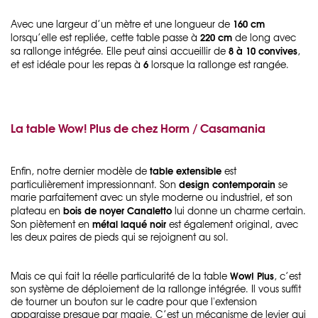
160 cm
Avec une largeur d’un mètre et une longueur de
220 cm
lorsqu’elle est repliée, cette table passe à
de long avec
8 à 10 convives
sa rallonge intégrée. Elle peut ainsi accueillir de
,
6
et est idéale pour les repas à
lorsque la rallonge est rangée.
La table Wow! Plus de chez Horm / Casamania
table extensible
Enfin, notre dernier modèle de
est
design contemporain
particulièrement impressionnant. Son
se
marie parfaitement avec un style moderne ou industriel, et son
bois de noyer Canaletto
plateau en
lui donne un charme certain.
métal laqué noir
Son piètement en
est également original, avec
les deux paires de pieds qui se rejoignent au sol.
Wow! Plus
Mais ce qui fait la réelle particularité de la table
, c’est
son système de déploiement de la rallonge intégrée. Il vous suffit
de tourner un bouton sur le cadre pour que l'extension
apparaisse presque par magie. C’est un mécanisme de levier qui