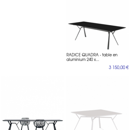
Au-delà de Fast Spa, les Cantarutti ont travaillé avec de nombreuses
autres marques italiennes et européennes, dans des secteurs allant du
mobilier intérieur
ameublement professionnel
à l’
. Leur capacité à
s’adapter à différents cahiers des charges tout en conservant leur
signature esthétique fait d’eux des partenaires prisés.
collections de chaises de restauration
Leur nom est associé à des
, de
tables design
tabourets contemporains
, de
, ou encore de
banquettes modulables
, souvent visibles dans des restaurants étoilés,
des hôtels design, ou des showrooms d’architectes.
assises design
Ils excellent particulièrement dans la conception d’
,
RADICE QUADRA - table en
chaises de table de jardin
comme les
, où le confort se marie avec un
aluminium 240 x...
travail soigné sur la ligne, la structure et les matériaux.
3 150,00 €
Un studio à l’architecture globale
Ce qui distingue aussi Robby et Francesca Cantarutti, c’est leur
capacité à penser l’objet dans son contexte. Leur formation
d’architectes leur permet de concevoir non seulement du mobilier,
espaces complets
design global
mais aussi des
, dans une logique de
.
terrasses d’hôtels
Ils interviennent dans la conception de
, de
restaurants en plein air
jardins paysagés
, ou de
, en intégrant leur
mobilier comme partie intégrante d’un projet architectural. Cette
vision holistique renforce la cohérence de leurs créations et leur
hospitality
pertinence dans le secteur
.
Robby et Francesca Cantarutti : influence et