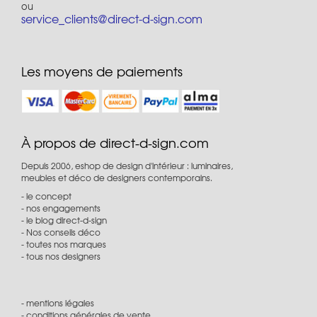
d’intérieur ?
Découvrez toutes les créations de Robby et Francesca
ou
Cantarutti sur Direct-d-sign.com, et bénéficiez de conseils
service_clients@direct-d-sign.com
personnalisés pour vos projets de mobilier outdoor ou
d’aménagement design au 01 53 30 33 30.
Les moyens de paiements
À propos de direct-d-sign.com
Depuis 2006, eshop de design d'intérieur : luminaires,
meubles et déco de designers contemporains.
le concept
nos engagements
le blog direct-d-sign
Nos conseils déco
toutes nos marques
tous nos designers
mentions légales
conditions générales de vente