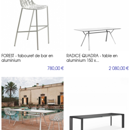
La collection FOREST : un tournant majeur
C’est en 2007 que le duo gagne une reconnaissance internationale
Fast
avec la création de la
collection FOREST
pour le fabricant italien
Spa
chaises extérieur
chaises de jardin design
. Cette ligne de
et
est
devenue emblématique de la marque et du style des Cantarutti.
Une chaise inspirée par la nature
Le design de la chaise FOREST s’inspire de la forme des branches d’un
arbre, traduite dans une structure en aluminium découpée au laser. Le
légèreté visuelle
motif organique évoque une forêt stylisée, alliant
,
FOREST - tabouret de bar en
solidité structurelle
raffinement géométrique
RADICE QUADRA - table en
et
. Cette assise, à la fois
aluminium
sculpturale
ergonomique
aluminium 150 x...
et
, a immédiatement séduit le monde du
mobilier de jardin haut de gamme
.
780,00 €
2 080,00 €
FOREST a été conçue pour une utilisation aussi bien en intérieur qu’en
hybrides et
extérieur, illustrant la volonté du duo de créer des objets
durables
. Grâce à l’utilisation de l’aluminium thermolaqué, la chaise
résiste aux intempéries tout en conservant son éclat esthétique.
Une icône du mobilier outdoor
La collection FOREST s’est enrichie au fil des ans : chaises, fauteuils,
tabourets hauts, fauteuils lounge. Elle est désormais présente dans de
nombreux hôtels, restaurants et espaces publics dans le monde entier.
hospitality
exemple
Elle s’est imposée dans le secteur
comme un
parfait de mobilier design fonctionnel
, capable de conjuguer
élégance, confort et résistance.