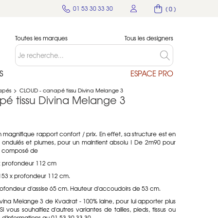
01 53 30 33 30
( 0 )
Toutes les marques
Tous les designers
S
ESPACE PRO
apés
>
CLOUD - canapé tissu Divina Melange 3
é tissu Divina Melange 3
gnifique rapport confort / prix. En effet, sa structure est en
ts ondulés et plumes, pour un maintient absolu ! De 2m90 pour
st composé de
x profondeur 112 cm
53 x profondeur 112 cm.
rofondeur d'assise 65 cm. Hauteur d'accoudoirs de 53 cm.
Divina Melange 3 de Kvadrat - 100% laine, pour lui apporter plus
vous souhaitiez d'autres variantes de tailles, pieds, tissus ou
 d'informations au 01 53 30 33 30.