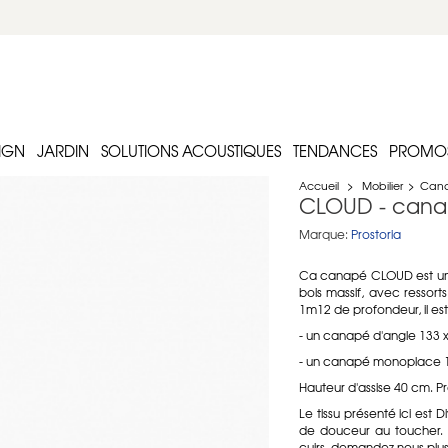
IGN
JARDIN
SOLUTIONS ACOUSTIQUES
TENDANCES
PROMO
Accueil
>
Mobilier
>
Can
CLOUD - canap
Marque:
Prostoria
Ca canapé CLOUD est un ma
bois massif, avec ressor
1m12 de profondeur, il e
- un canapé d'angle 133 
- un canapé monoplace 1
Hauteur d'assise 40 cm. P
Le tissu présenté ici est 
de douceur au toucher. Si 
cuirs, demandez nous plus