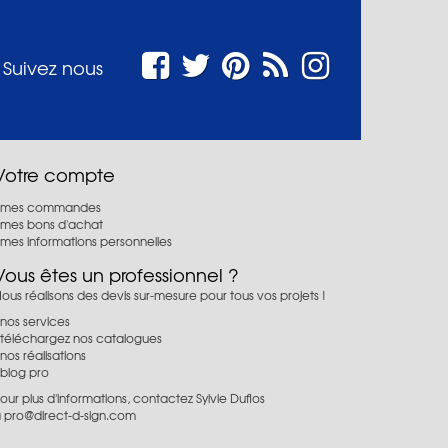
Suivez nous
Votre compte
mes commandes
mes bons d'achat
mes informations personnelles
Vous êtes un professionnel ?
ous réalisons des devis sur-mesure pour tous vos projets !
nos services
téléchargez nos catalogues
nos réalisations
blog pro
our plus d'informations, contactez Sylvie Duflos
à
pro@direct-d-sign.com