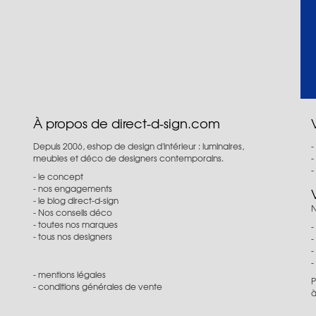
À propos de direct-d-sign.com
Depuis 2006, eshop de design d'intérieur : luminaires,
meubles et déco de designers contemporains.
le concept
nos engagements
le blog direct-d-sign
N
Nos conseils déco
toutes nos marques
tous nos designers
mentions légales
P
conditions générales de vente