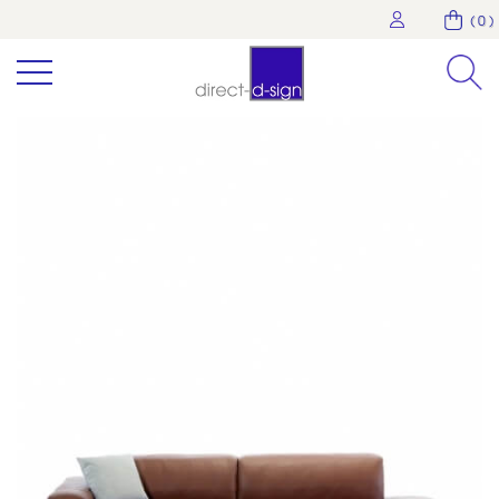
( 0 )