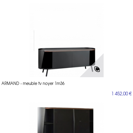
ARMAND - meuble tv noyer 1m36
1 452,00 €