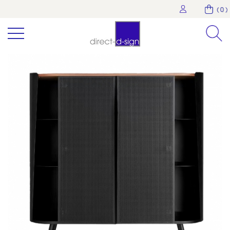
( 0 )