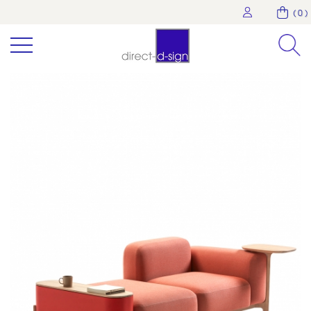
( 0 )