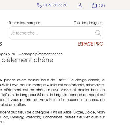
01 53 30 33 30
( 0 )
Toutes les marques
Tous les designers
S
ESPACE PRO
apés
>
NEST - canapé piètement chêne
é piètement chêne
x places avec dossier haut de 1m22. De design danois, le
With Love pour la marque +Halle est confortable, minimaliste.
ec piètement est en chêne massif. Assise et dossier haut en
e 160 cm de long pour 84 cm de large, le canapé compact est
que. Il vous permet de vous isoler des nuisances sonores, de
pied en option.
ndent aux tissus de catégorie 1 (tissus Atlas, Blazer, Dolce, Main
 Top, Synergy, Valencia). Echantillons, autres tissus et cuirs sur
30.