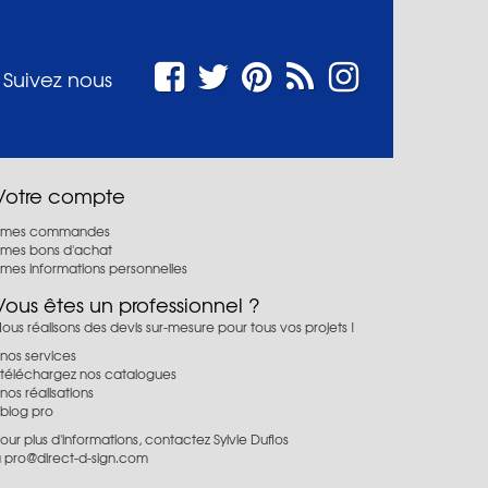
Suivez nous
Votre compte
mes commandes
mes bons d'achat
mes informations personnelles
Vous êtes un professionnel ?
ous réalisons des devis sur-mesure pour tous vos projets !
nos services
téléchargez nos catalogues
nos réalisations
blog pro
our plus d'informations, contactez Sylvie Duflos
à
pro@direct-d-sign.com