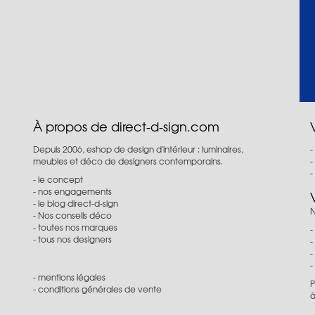
À propos de direct-d-sign.com
Depuis 2006, eshop de design d'intérieur : luminaires,
meubles et déco de designers contemporains.
le concept
nos engagements
le blog direct-d-sign
N
Nos conseils déco
toutes nos marques
tous nos designers
mentions légales
P
conditions générales de vente