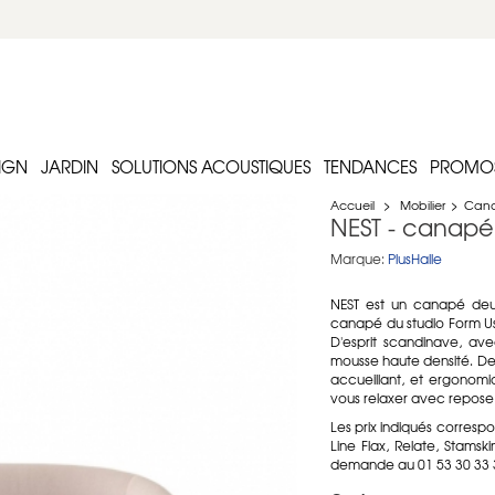
IGN
JARDIN
SOLUTIONS ACOUSTIQUES
TENDANCES
PROMO
Accueil
>
Mobilier
>
Can
NEST - canap
Marque:
PlusHalle
NEST est un canapé deu
canapé du studio Form Us 
D'esprit scandinave, av
mousse haute densité. D
accueillant, et ergonomi
vous relaxer avec repose 
Les prix indiqués correspo
Line Flax, Relate, Stamskin
demande au 01 53 30 33 