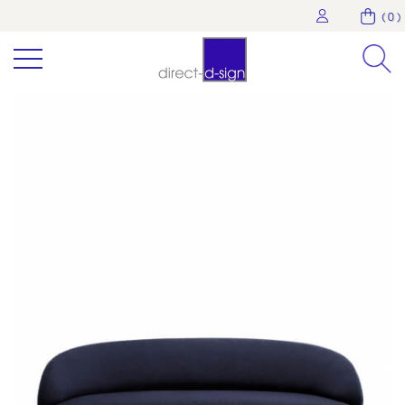
( 0 )