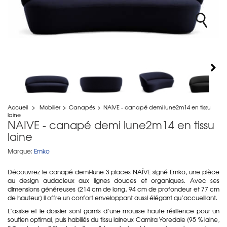
Accueil
>
Mobilier
>
Canapés
>
NAIVE - canapé demi lune2m14 en tissu
laine
NAIVE - canapé demi lune2m14 en tissu
laine
Marque:
Emko
Découvrez le canapé demi-lune 3 places NAÏVE signé
Emko
, une pièce
au design audacieux aux lignes douces et organiques. Avec ses
dimensions généreuses (214 cm de long, 94 cm de profondeur et 77 cm
de hauteur) il offre un confort enveloppant aussi élégant qu’accueillant.
L’assise et le dossier sont garnis d’une mousse haute résilience pour un
soutien optimal, puis habillés du tissu laineux Camira Yoredale (95 % laine,