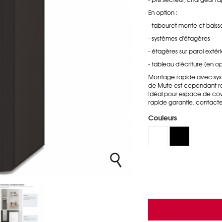
En option :
- tabouret monte et baisse 
- systèmes d'étagères
- étagères sur paroi extér
- tableau d'écriture (en op
Montage rapide avec sy
de Mute est cependant re
Idéal pour espace de co
rapide garantie, contacte
Couleurs