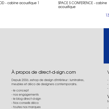
OD - cabine acoustique 1
SPACE S CONFERENCE - cabine
acoustique
13
À propos de direct-d-sign.com
Depuis 2006, eshop de design d'intérieur : luminaires,
meubles et déco de designers contemporains.
le concept
nos engagements
le blog direct-d-sign
N
Nos conseils déco
toutes nos marques