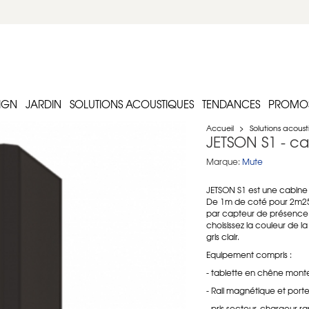
IGN
JARDIN
SOLUTIONS ACOUSTIQUES
TENDANCES
PROMO
Accueil
>
Solutions acous
JETSON S1 - c
Marque:
Mute
JETSON S1 est une cabine
De 1m de coté pour 2m25 
par capteur de présence. 
choisissez la couleur de la
gris clair.
Equipement compris :
- tablette en chêne mont
- Rail magnétique et port
- pris secteur, chargeur r