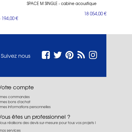
SPACE M SINGLE - cabine acoustique
18 054,00 €
 194,00 €
Suivez nous
Votre compte
mes commandes
mes bons d'achat
mes informations personnelles
Vous êtes un professionnel ?
ous réalisons des devis sur-mesure pour tous vos projets !
nos services