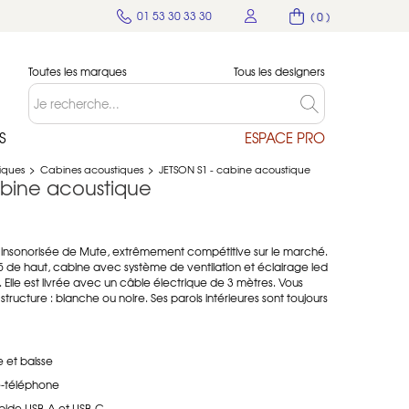
01 53 30 33 30
( 0 )
Toutes les marques
Tous les designers
S
ESPACE PRO
tiques
>
Cabines acoustiques
>
JETSON S1 - cabine acoustique
abine acoustique
 insonorisée de Mute, extrêmement compétitive sur le marché.
de haut, cabine avec système de ventilation et éclairage led
Elle est livrée avec un câble électrique de 3 mètres. Vous
 structure : blanche ou noire. Ses parois intérieures sont toujours
e et baisse
e-téléphone
apide USB-A et USB-C