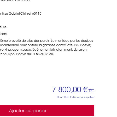
tissu Gabriel Chili ref 60115
ieure
tion)
stème
breveté
de clips des parois. Le montage par les équipes
commandé pour obtenir la garantie constructeur (sur devis).
working, open-space, événementiel notamment. Livraison
z nous pour devis au 01 53 30 33 30.
7 800,00 €
TTC
Dont
10,60 €
d'éco-participation
Ajouter au panier