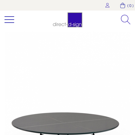
( 0 )