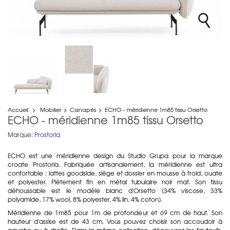
Accueil
>
Mobilier
>
Canapés
>
ECHO - méridienne 1m85 tissu Orsetto
ECHO - méridienne 1m85 tissu Orsetto
Marque:
Prostoria
ECHO est une méridienne design du Studio Grupa pour la marque
croate Prostoria. Fabriquée artisanalement, la méridienne est ultra
confortable : lattes goodside, siège et dossier en mousse à froid, ouate
et polyester. Piètement fin en métal tubulaire noir mat. Son tissu
déhoussable est le modèle blanc d'Orsetto (34% viscose, 33%
polyamide, 17% wool, 8% polyester, 4% lin, 4% coton).
Méridienne de 1m85 pour 1m de profondeur et 69 cm de haut. Son
hauteur d'assise est de 43 cm. Vous pouvez choisir son accoudoir à
gauche ou à droite. Dans la même collection, découvrez les fauteuils,