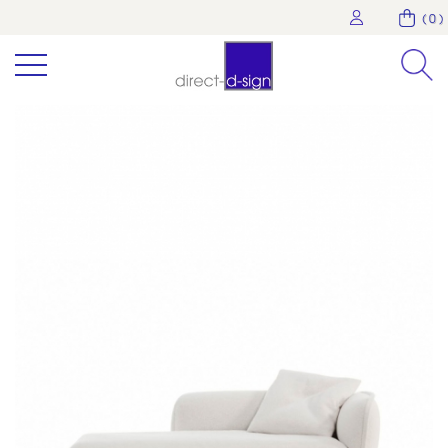
( 0 )