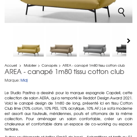
Accueil
>
Mobilier
>
Canapés
>
AREA - canapé 1m80 tissu cotton club
AREA - canapé 1m80 tissu cotton club
Marque:
Midj
Le Studio Pastina a dessiné pour la marque espagnole Capdell, cette
collection de salon AERA, qui a remporté le Reddot Design Award 2021.
Voici le canapé design de 1m80 de long, présenté ici en tissu Cotton
Club lime (70% coton, 10% PES, 10% acrylique, 10% AF.) Le sofa moderne
est assorti aux fauteuils, méridiennes, poufs et ottomans de la même
collection. Pour aménager un salon confortable, créer un coin
chaleureux et confortable dans un espace de co-working ou espace
tertiaire.
Autres revêtements et tailles (2m60 de long) - échantillons et tarifs au 01