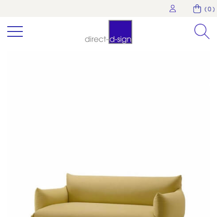
( 0 )